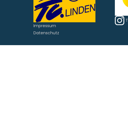
Über
uns
T
Kontakt
Impressum
Datenschutz
&
Anfahrt
Platzbelegung
und
Trainingszeiten
Archiv
Tennisschule
Carow