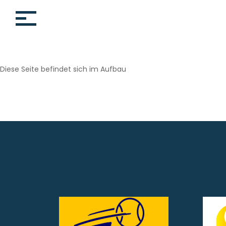
Home
Mannschaften
Diese Seite befindet sich im Aufbau
Bilder
Vermietung
Gastspieler
Mitgliedschaft
Shop